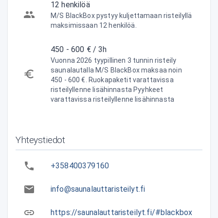
12 henkilöä
M/S BlackBox pystyy kuljettamaan risteilyllä
maksimissaan 12 henkilöä.
450 - 600 € / 3h
Vuonna 2026 tyypillinen 3 tunnin risteily
saunalautalla M/S BlackBox maksaa noin
450 - 600 €. Ruokapaketit varattavissa
risteilyllenne lisähinnasta Pyyhkeet
varattavissa risteilyllenne lisähinnasta
Yhteystiedot
+358400379160
info@saunalauttaristeilyt.fi
https://saunalauttaristeilyt.fi/#blackbox