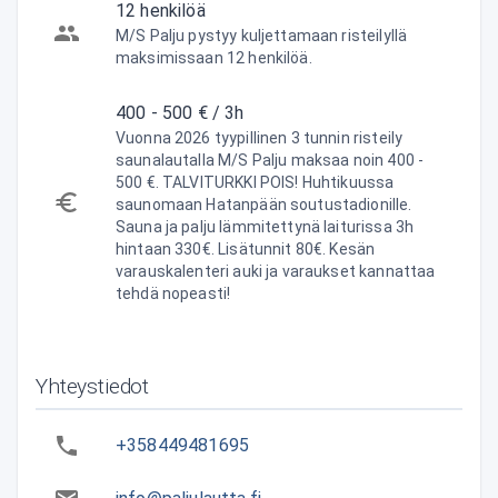
12 henkilöä
M/S Palju pystyy kuljettamaan risteilyllä
maksimissaan 12 henkilöä.
400 - 500 € / 3h
Vuonna 2026 tyypillinen 3 tunnin risteily
saunalautalla M/S Palju maksaa noin 400 -
500 €. TALVITURKKI POIS! Huhtikuussa
saunomaan Hatanpään soutustadionille.
Sauna ja palju lämmitettynä laiturissa 3h
hintaan 330€. Lisätunnit 80€. Kesän
varauskalenteri auki ja varaukset kannattaa
tehdä nopeasti!
Yhteystiedot
+358449481695