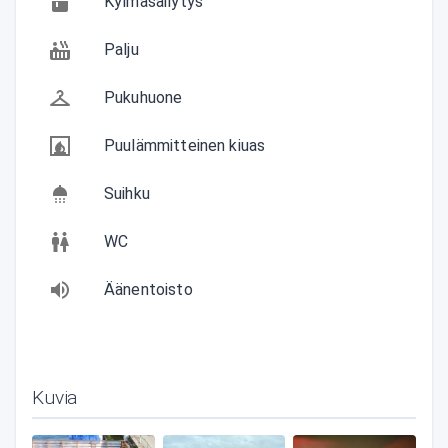
Kylmäsäilytys
Palju
Pukuhuone
Puulämmitteinen kiuas
Suihku
WC
Äänentoisto
Kuvia