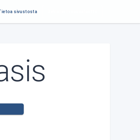
Tietoa sivustosta
Rekisteröi saunalautta
asis