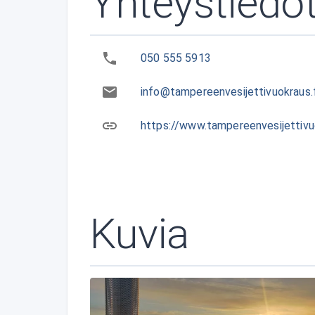
Yhteystiedo
050 555 5913
info@tampereenvesijettivuokraus.f
https://www.tampereenvesijettivuok
Kuvia