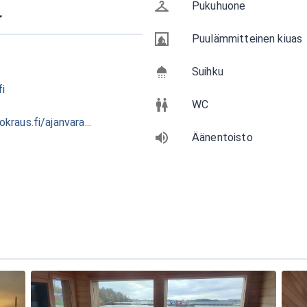
t
Pukuhuone
Puulämmitteinen kiuas
Suihku
i
WC
raus.fi/ajanvara...
Äänentoisto