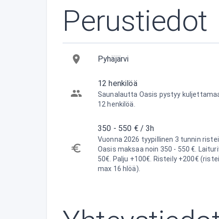
Perustiedot
Pyhäjärvi
12 henkilöä
Saunalautta Oasis pystyy kuljettamaa
12 henkilöä.
350 - 550 € / 3h
Vuonna 2026 tyypillinen 3 tunnin riste
Oasis maksaa noin 350 - 550 €. Laitur
50€. Palju +100€. Risteily +200€ (ristei
max 16 hlöä).