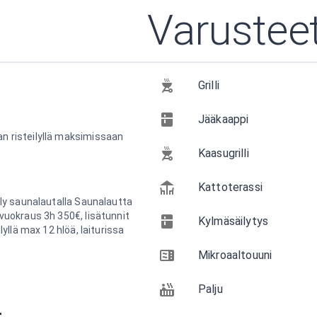
Varustee
Grilli
Jääkaappi
n risteilyllä maksimissaan
Kaasugrilli
Kattoterassi
ily saunalautalla Saunalautta
ivuokraus 3h 350€, lisätunnit
Kylmäsäilytys
lyllä max 12 hlöä, laiturissa
Mikroaaltouuni
Palju